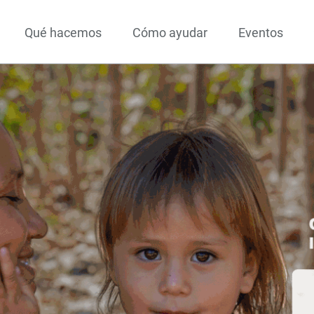
Qué hacemos
Cómo ayudar
Eventos
ados
ajo
¡Conócenos!
ente
r la vida
amilias