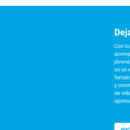
Dej
Con tu
acompa
jóvene
en un 
fortal
y cons
de vid
oportu
APA