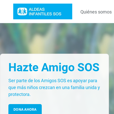
Quiénes somos
Hazte Amigo SOS
Ser parte de los Amigos SOS es apoyar para
que más niños crezcan en una familia unida y
protectora.
DONA AHORA