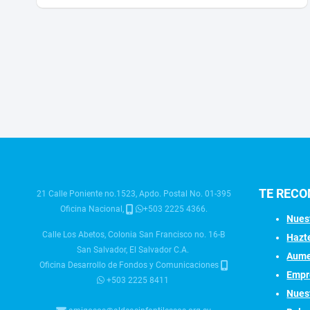
TE REC
21 Calle Poniente no.1523, Apdo. Postal No. 01-395
Oficina Nacional,
+503 2225 4366.
Nuest
Calle Los Abetos, Colonia San Francisco no. 16-B
Hazt
San Salvador, El Salvador C.A.
Aume
Oficina Desarrollo de Fondos y Comunicaciones
Empr
+503 2225 8411
Nues