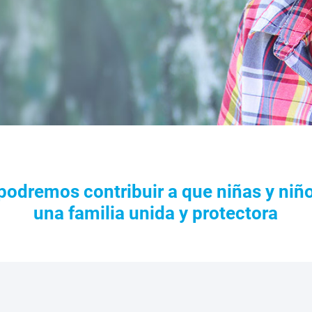
podremos contribuir a que niñas y niñ
una familia unida y protectora