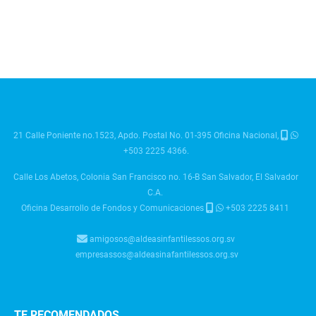
21 Calle Poniente no.1523, Apdo. Postal No. 01-395 Oficina Nacional,
+503 2225 4366.
Calle Los Abetos, Colonia San Francisco no. 16-B San Salvador, El Salvador
C.A.
Oficina Desarrollo de Fondos y Comunicaciones
+503 2225 8411
amigosos@aldeasinfantilessos.org.sv
empresassos@aldeasinafantilessos.org.sv
TE RECOMENDADOS