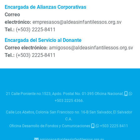
Encargada de Alianzas Corporativas
Correo
electrónico:
empresasos@aldeasinfantilessos.org.sv
Tel.:
(+503) 2225-8411
Encargada del Servicio al Donante
Correo electrónico:
amigosos@aldeasinfantilessos.org.sv
Tel.:
(+503) 2225-8411
21 Calle Poniente no.1523, Apdo. Postal No. 01-395 Oficina Nacional,
+503 2225 4366.
Calle Los Abetos, Colonia San Francisco no. 16-B San Salvador, El Salvador
C.A.
Oficina Desarrollo de Fondos y Comunicaciones
+503 2225 8411
amigosos@aldeasinfantilessos.org.sv