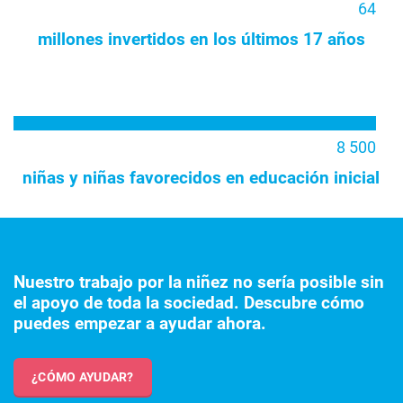
64
millones invertidos en los últimos 17 años
8 500
niñas y niñas favorecidos en educación inicial
Nuestro trabajo por la niñez no sería posible sin
el apoyo de toda la sociedad. Descubre cómo
puedes empezar a ayudar ahora.
¿CÓMO AYUDAR?