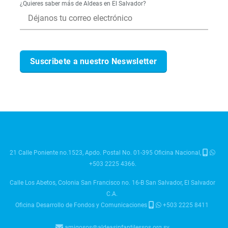
¿Quieres saber más de Aldeas en El Salvador?
21 Calle Poniente no.1523, Apdo. Postal No. 01-395 Oficina Nacional,
+503 2225 4366.
Calle Los Abetos, Colonia San Francisco no. 16-B San Salvador, El Salvador
C.A.
Oficina Desarrollo de Fondos y Comunicaciones
+503 2225 8411
amigosos@aldeasinfantilessos.org.sv