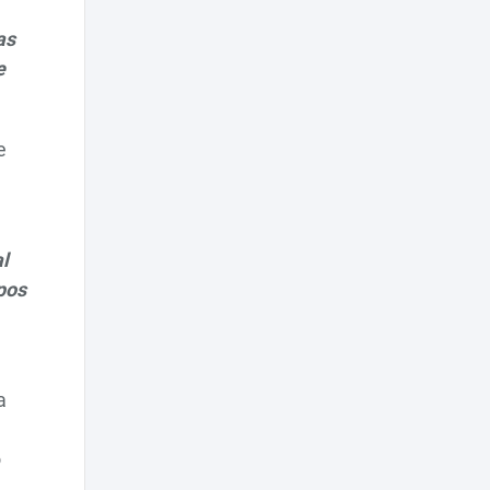
as
e
e
l
pos
a
o