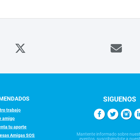
OMENDADOS
SIGUENOS
ro trabajo
e amigo
nta tu aporte
Mantente informado sobre nuest
esas Amigas SOS
eventos, suscribiéndote a nuest