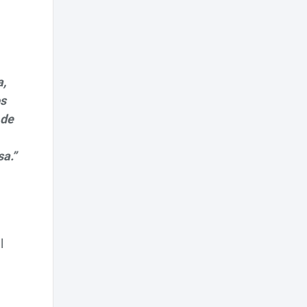
a,
os
 de
a.”
l