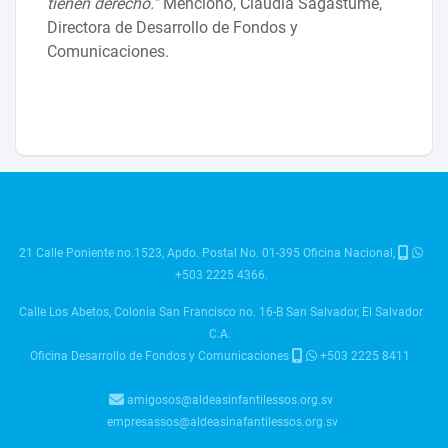
tienen derecho.”
Mencionó, Claudia Sagastume,
Directora de Desarrollo de Fondos y
Comunicaciones.
21 Calle Poniente no.1523, Apdo. Postal No. 01-395 Oficina Nacional,
+503 2225 4366.
Calle Los Abetos, Colonia San Francisco no. 16-B San Salvador, El Salvador
C.A.
Oficina Desarrollo de Fondos y Comunicaciones
+503 2225 8411
amigosos@aldeasinfantilessos.org.sv
empresassos@aldeasinafantilessos.org.sv